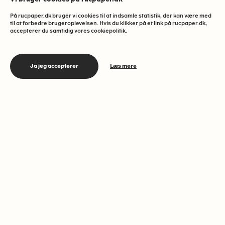
C
Campus
3 MIN
På rucpaper.dk bruger vi cookies til at indsamle statistik, der kan være med
til at forbedre brugeroplevelsen. Hvis du klikker på et link på rucpaper.dk,
accepterer du samtidig vores cookiepolitik.
Selvfølgelig er sexisme, krænkelser og
Ja jeg accepterer
Læs mere
chikane ikke forbeholdt bestemte
brancher. Selvfølgelig er det også lige
her, for næsen af os, på universiteterne.
Skrevet af
DEL DENNE ARTIKEL
I
oktober faldt en gammel gris ned fra