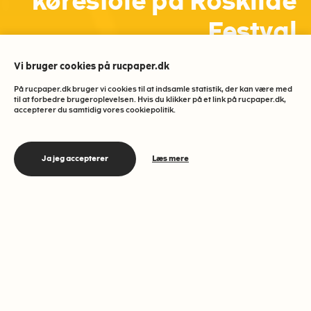
kørestole på Roskilde
Festval
Vi bruger cookies på rucpaper.dk
S
Studieliv
3 MIN
På rucpaper.dk bruger vi cookies til at indsamle statistik, der kan være med
til at forbedre brugeroplevelsen. Hvis du klikker på et link på rucpaper.dk,
accepterer du samtidig vores cookiepolitik.
Kørestolsbrugere og handicappede
Ja jeg accepterer
Læs mere
med andre typer af hjælpemidler kunne
søndag, inden Roskilde festivalens
musikprogram gik i gang, få hjælp fra
studerende og FabLab RUC til at
forbedre hjælpemidlerne og gøre dem
festivalklar.