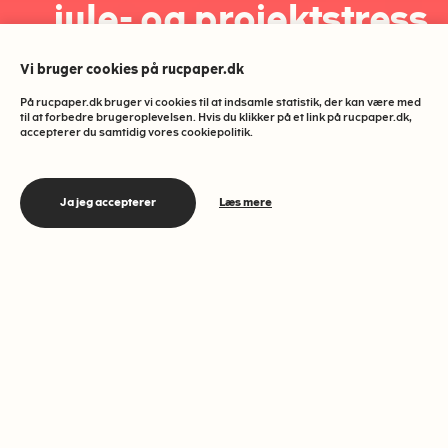
jule- og projektstress
Vi bruger cookies på rucpaper.dk
S
Studieliv
3 MIN
På rucpaper.dk bruger vi cookies til at indsamle statistik, der kan være med
til at forbedre brugeroplevelsen. Hvis du klikker på et link på rucpaper.dk,
accepterer du samtidig vores cookiepolitik.
Du kan sagtens få lavet dit
Ja jeg accepterer
Læs mere
eksamensprojekt og holde jul med god
samvittighed. Vi har samlet nogle gode
råd til dig, der skal klare begge dele
uden at gå ned med stress.
Skrevet af
DEL DENNE ARTIKEL