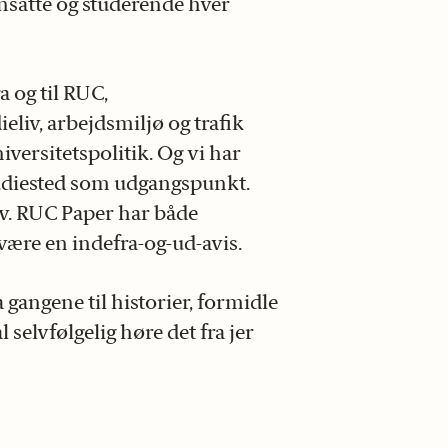
nsatte og studerende hver
a og til RUC,
eliv, arbejdsmiljø og trafik
iversitetspolitik. Og vi har
tudiested som udgangspunkt.
lv. RUC Paper har både
 være en indefra-og-ud-avis.
 gangene til historier, formidle
 selvfølgelig høre det fra jer