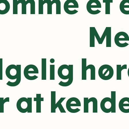
omme et e
Me
lgelig hør
r at kende