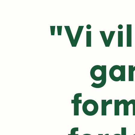
"Vi vi
gan
form