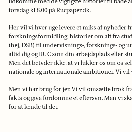
udkomme med de vigtigste historier til både a
torsdag kl 8.00 på
Rucpaper.dk
.
Her vil vi hver uge levere et miks af nyheder fr
forskningsformidling, historier om alt fra studi
(hej, DSB) til undervisnings-, forsknings- og un
altid dig og RUC som din arbejdsplads eller s
Men det betyder ikke, at vi lukker os om os se
nationale og internationale ambitioner. Vi vil
Men vi har brug for jer. Vi vil omsætte brok fra
fakta og give fordomme et eftersyn. Men vi skal
for at kende til det.