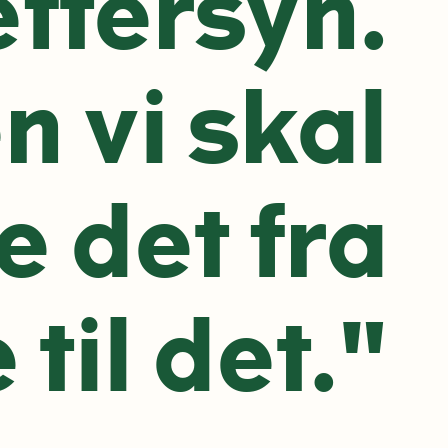
ftersyn.
n vi skal
e det fra
 til det."