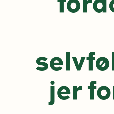
ford
selvfø
jer fo