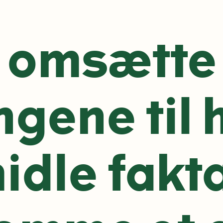
l omsætte
gene til h
idle fakt