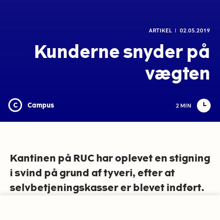
ARTIKEL
l
02.05.2019
Kunderne snyder på
vægten
C
Campus
2 MIN
Kantinen på RUC har oplevet en stigning
i svind på grund af tyveri, efter at
selvbetjeningskasser er blevet indført.
Kunder snyder, når de skal slå deres
varer ind.
Vi bruger cookies på rucpaper.dk