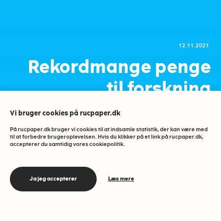
12.11.2021
Rekordmange penge
til forskning
Vi bruger cookies på rucpaper.dk
A
Aktuelt
6 MIN
På rucpaper.dk bruger vi cookies til at indsamle statistik, der kan være med
til at forbedre brugeroplevelsen. Hvis du klikker på et link på rucpaper.dk,
accepterer du samtidig vores cookiepolitik.
Mikael Skotting
Aldrig tidligere har der været så mange
Ja jeg accepterer
Læs mere
midler til forskning og udvikling i
Danmark. Men måden, hvorpå de
uddeles, skaber stadig større skævhed